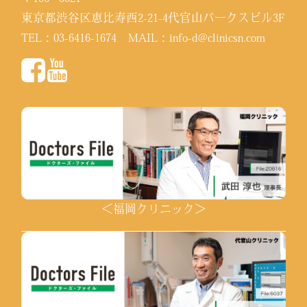
東京都渋谷区恵比寿西2-21-4代官山パークスビル3F
TEL：
03-6416-1674
MAIL：
info-d@clinicsn.com
＜福岡クリニック＞