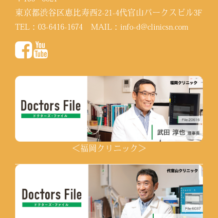
東京都渋谷区恵比寿西2-21-4代官山パークスビル3F
TEL：
03-6416-1674
MAIL：
info-d@clinicsn.com
＜福岡クリニック＞