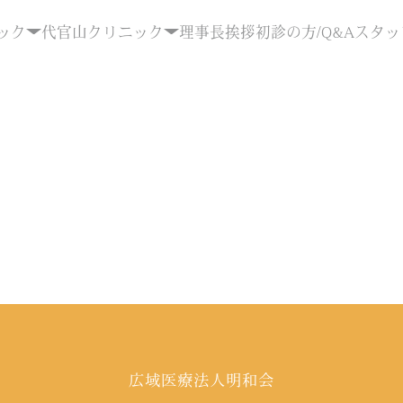
ック
代官山クリニック
理事長挨拶
初診の方/Q&A
スタッ
広域医療法人明和会