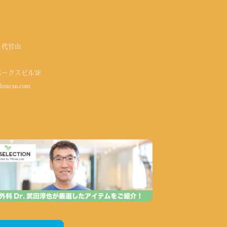
 代官山
パークスビル3F
linicsn.com