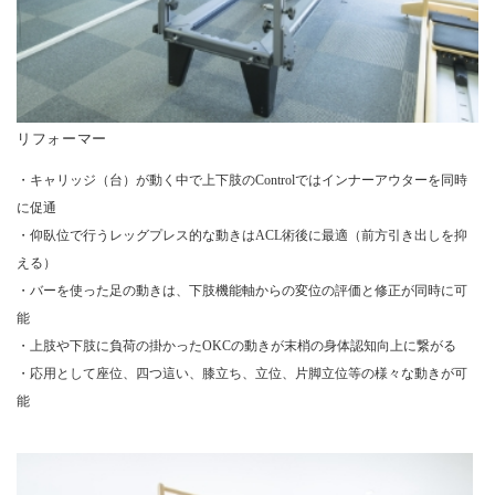
リフォーマー
・キャリッジ（台）が動く中で上下肢のControlではインナーアウターを同時
に促通
・仰臥位で行うレッグプレス的な動きはACL術後に最適（前方引き出しを抑
える）
・バーを使った足の動きは、下肢機能軸からの変位の評価と修正が同時に可
能
・上肢や下肢に負荷の掛かったOKCの動きが末梢の身体認知向上に繋がる
・応用として座位、四つ這い、膝立ち、立位、片脚立位等の様々な動きが可
能